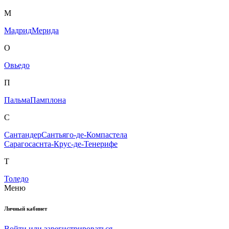
М
Мадрид
Мерида
О
Овьедо
П
Пальма
Памплона
С
Сантандер
Сантьяго-де-Компастела
Сарагоса
снта-Крус-де-Тенерифе
Т
Толедо
Меню
Личный кабинет
Войти или зарегистрироваться