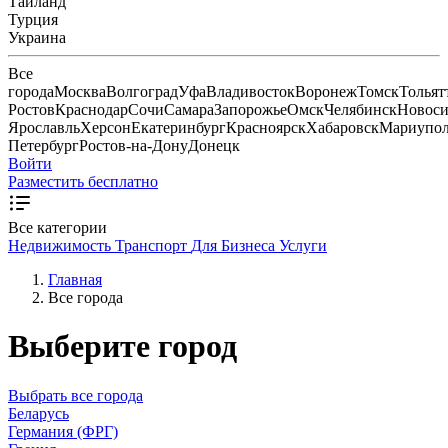
Тайланд
Турция
Украина
Все
города
Москва
Волгоград
Уфа
Владивосток
Воронеж
Томск
Тольят
Ростов
Краснодар
Сочи
Самара
Запорожье
Омск
Челябинск
Новоси
Ярославль
Херсон
Екатеринбург
Красноярск
Хабаровск
Мариупо
Петербург
Ростов-на-Дону
Донецк
Войти
Разместить бесплатно
Все категории
Недвижимость
Транспорт
Для Бизнеса
Услуги
Главная
Все города
Выберите город
Выбрать все города
Беларусь
Германия (ФРГ)