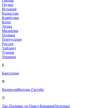
Греция
Грузия
Испания
Казахстан
Камбоджа
Кипр
Литва
Малайзия
Польша
Португалия
Россия
Тайланд
Турция
Украина
Б
Барселона
В
Валенсия
Витори-Гастейс
Л
Лас-Пальмас-де-Гранд-Канария
Логроньо