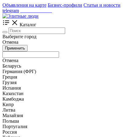
Объявления на карте
Бизнес-профили
Статьи и новости
telegram
_____________
Каталог
Выберите город
Отмена
Применить
Отмена
Беларусь
Германия (ФРГ)
Греция
Грузия
Испания
Казахстан
Камбоджа
Кипр
Литва
Малайзия
Польша
Португалия
Россия