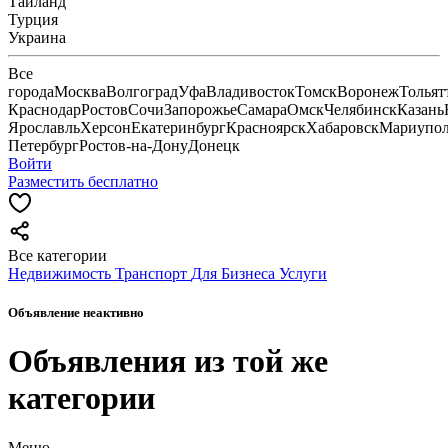
Тайланд
Турция
Украина
Все
города
Москва
Волгоград
Уфа
Владивосток
Томск
Воронеж
Тольят
Краснодар
Ростов
Сочи
Запорожье
Самара
Омск
Челябинск
Казань
Ярославль
Херсон
Екатеринбург
Красноярск
Хабаровск
Мариупо
Петербург
Ростов-на-Дону
Донецк
Войти
Разместить бесплатно
Все категории
Недвижимость
Транспорт
Для Бизнеса
Услуги
Объявление неактивно
Объявления из той же
категории
Меню