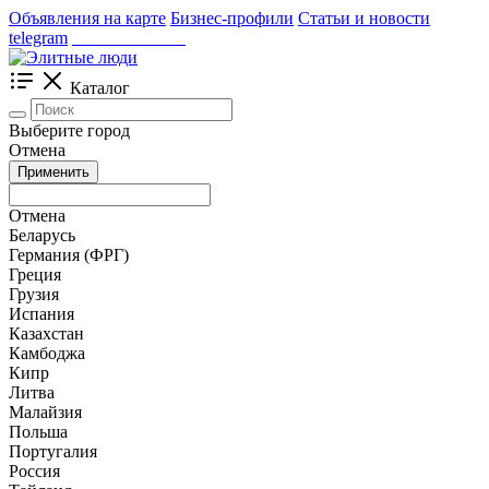
Объявления на карте
Бизнес-профили
Статьи и новости
telegram
_____________
Каталог
Выберите город
Отмена
Применить
Отмена
Беларусь
Германия (ФРГ)
Греция
Грузия
Испания
Казахстан
Камбоджа
Кипр
Литва
Малайзия
Польша
Португалия
Россия