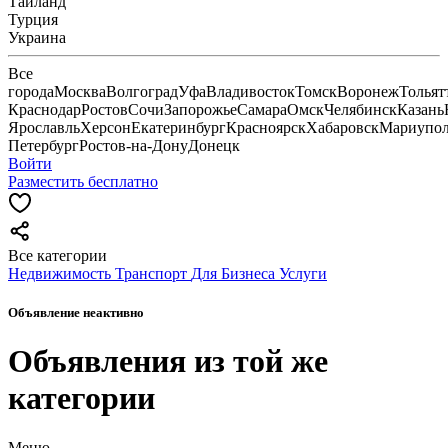
Тайланд
Турция
Украина
Все
города
Москва
Волгоград
Уфа
Владивосток
Томск
Воронеж
Тольят
Краснодар
Ростов
Сочи
Запорожье
Самара
Омск
Челябинск
Казань
Ярославль
Херсон
Екатеринбург
Красноярск
Хабаровск
Мариупо
Петербург
Ростов-на-Дону
Донецк
Войти
Разместить бесплатно
Все категории
Недвижимость
Транспорт
Для Бизнеса
Услуги
Объявление неактивно
Объявления из той же
категории
Меню