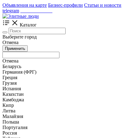
Объявления на карте
Бизнес-профили
Статьи и новости
telegram
_____________
Каталог
Выберите город
Отмена
Применить
Отмена
Беларусь
Германия (ФРГ)
Греция
Грузия
Испания
Казахстан
Камбоджа
Кипр
Литва
Малайзия
Польша
Португалия
Россия