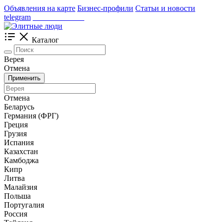
Объявления на карте
Бизнес-профили
Статьи и новости
telegram
_____________
Каталог
Верея
Отмена
Применить
Отмена
Беларусь
Германия (ФРГ)
Греция
Грузия
Испания
Казахстан
Камбоджа
Кипр
Литва
Малайзия
Польша
Португалия
Россия