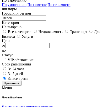
По умолчанию
По умолчанию
По новизне
По стоимости
Фильтры
Город или регион
Категория
Не выбрано
Все категории
Недвижимость
Транспорт
Для
Бизнеса
Услуги
Цена
от
до
Статус
VIP объявление
Срок размещения
За 24 часа
За 7 дней
За все время
Применить
Меню
Личный кабинет
Войти или зарегистрироваться