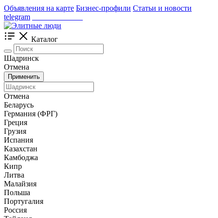
Объявления на карте
Бизнес-профили
Статьи и новости
telegram
_____________
Каталог
Шадринск
Отмена
Применить
Отмена
Беларусь
Германия (ФРГ)
Греция
Грузия
Испания
Казахстан
Камбоджа
Кипр
Литва
Малайзия
Польша
Португалия
Россия