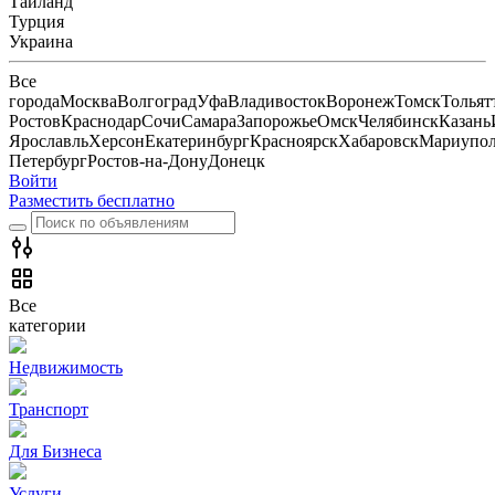
Тайланд
Турция
Украина
Все
города
Москва
Волгоград
Уфа
Владивосток
Воронеж
Томск
Тольят
Ростов
Краснодар
Сочи
Самара
Запорожье
Омск
Челябинск
Казань
Ярославль
Херсон
Екатеринбург
Красноярск
Хабаровск
Мариупо
Петербург
Ростов-на-Дону
Донецк
Войти
Разместить бесплатно
Все
категории
Недвижимость
Транспорт
Для Бизнеса
Услуги