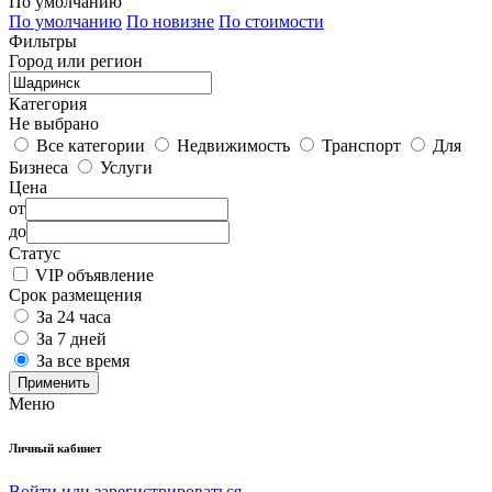
По умолчанию
По умолчанию
По новизне
По стоимости
Фильтры
Город или регион
Категория
Не выбрано
Все категории
Недвижимость
Транспорт
Для
Бизнеса
Услуги
Цена
от
до
Статус
VIP объявление
Срок размещения
За 24 часа
За 7 дней
За все время
Применить
Меню
Личный кабинет
Войти или зарегистрироваться