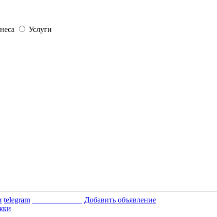
неса
Услуги
и
telegram
_____________
Добавить объявление
жки