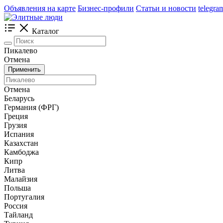
Объявления на карте
Бизнес-профили
Статьи и новости
telegra
Каталог
Пикалево
Отмена
Применить
Отмена
Беларусь
Германия (ФРГ)
Греция
Грузия
Испания
Казахстан
Камбоджа
Кипр
Литва
Малайзия
Польша
Португалия
Россия
Тайланд