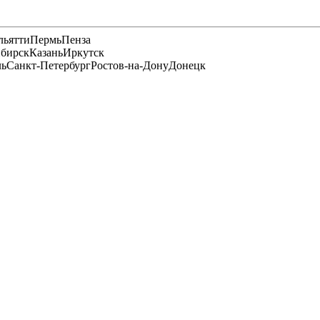
льятти
Пермь
Пенза
бирск
Казань
Иркутск
ль
Санкт-Петербург
Ростов-на-Дону
Донецк