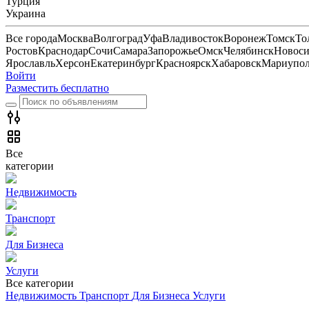
Турция
Украина
Все города
Москва
Волгоград
Уфа
Владивосток
Воронеж
Томск
То
Ростов
Краснодар
Сочи
Самара
Запорожье
Омск
Челябинск
Новоси
Ярославль
Херсон
Екатеринбург
Красноярск
Хабаровск
Мариупо
Войти
Разместить бесплатно
Все
категории
Недвижимость
Транспорт
Для Бизнеса
Услуги
Все категории
Недвижимость
Транспорт
Для Бизнеса
Услуги