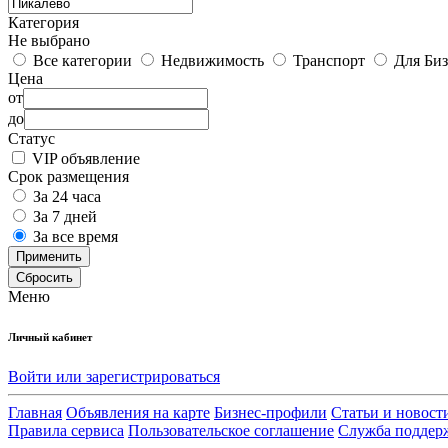
Категория
Не выбрано
Все категории
Недвижимость
Транспорт
Для Биз
Цена
от
до
Статус
VIP объявление
Срок размещения
За 24 часа
За 7 дней
За все время
Применить
Сбросить
Меню
Личный кабинет
Войти или зарегистрироваться
Главная
Объявления на карте
Бизнес-профили
Статьи и новост
Правила сервиса
Пользовательское соглашение
Служба поддер