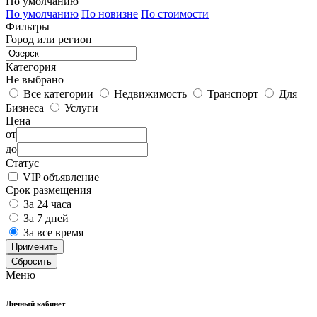
По умолчанию
По умолчанию
По новизне
По стоимости
Фильтры
Город или регион
Категория
Не выбрано
Все категории
Недвижимость
Транспорт
Для
Бизнеса
Услуги
Цена
от
до
Статус
VIP объявление
Срок размещения
За 24 часа
За 7 дней
За все время
Применить
Сбросить
Меню
Личный кабинет