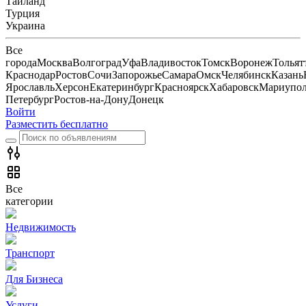
Тайланд
Турция
Украина
Все
города
Москва
Волгоград
Уфа
Владивосток
Томск
Воронеж
Тольят
Краснодар
Ростов
Сочи
Запорожье
Самара
Омск
Челябинск
Казань
Ярославль
Херсон
Екатеринбург
Красноярск
Хабаровск
Мариупо
Петербург
Ростов-на-Дону
Донецк
Войти
Разместить бесплатно
Все
категории
Недвижимость
Транспорт
Для Бизнеса
Услуги