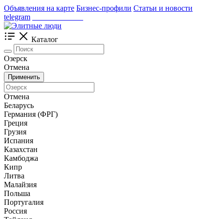
Объявления на карте
Бизнес-профили
Статьи и новости
telegram
_____________
Каталог
Озерск
Отмена
Применить
Отмена
Беларусь
Германия (ФРГ)
Греция
Грузия
Испания
Казахстан
Камбоджа
Кипр
Литва
Малайзия
Польша
Португалия
Россия