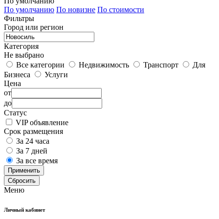
По умолчанию
По умолчанию
По новизне
По стоимости
Фильтры
Город или регион
Категория
Не выбрано
Все категории
Недвижимость
Транспорт
Для
Бизнеса
Услуги
Цена
от
до
Статус
VIP объявление
Срок размещения
За 24 часа
За 7 дней
За все время
Применить
Сбросить
Меню
Личный кабинет