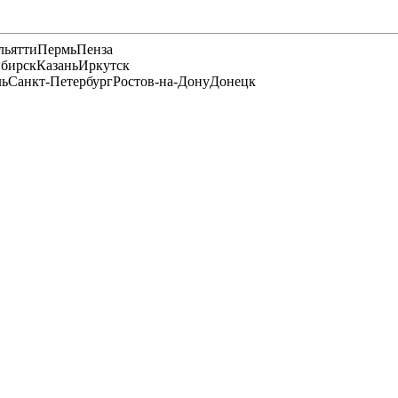
льятти
Пермь
Пенза
бирск
Казань
Иркутск
ль
Санкт-Петербург
Ростов-на-Дону
Донецк