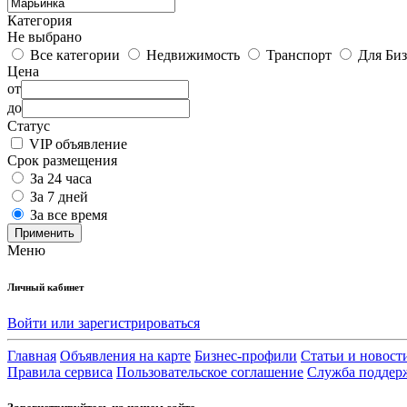
Категория
Не выбрано
Все категории
Недвижимость
Транспорт
Для Биз
Цена
от
до
Статус
VIP объявление
Срок размещения
За 24 часа
За 7 дней
За все время
Применить
Меню
Личный кабинет
Войти или зарегистрироваться
Главная
Объявления на карте
Бизнес-профили
Статьи и новост
Правила сервиса
Пользовательское соглашение
Служба поддер