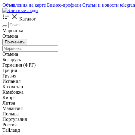
Объявления на карте
Бизнес-профили
Статьи и новости
telegra
Каталог
Марьинка
Отмена
Применить
Отмена
Беларусь
Германия (ФРГ)
Греция
Грузия
Испания
Казахстан
Камбоджа
Кипр
Литва
Малайзия
Польша
Португалия
Россия
Тайланд