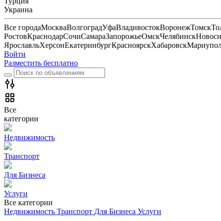
Турция
Украина
Все города
Москва
Волгоград
Уфа
Владивосток
Воронеж
Томск
То
Ростов
Краснодар
Сочи
Самара
Запорожье
Омск
Челябинск
Новоси
Ярославль
Херсон
Екатеринбург
Красноярск
Хабаровск
Мариупо
Войти
Разместить бесплатно
Все
категории
Недвижимость
Транспорт
Для Бизнеса
Услуги
Все категории
Недвижимость
Транспорт
Для Бизнеса
Услуги