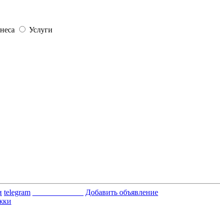
неса
Услуги
и
telegram
_____________
Добавить объявление
жки