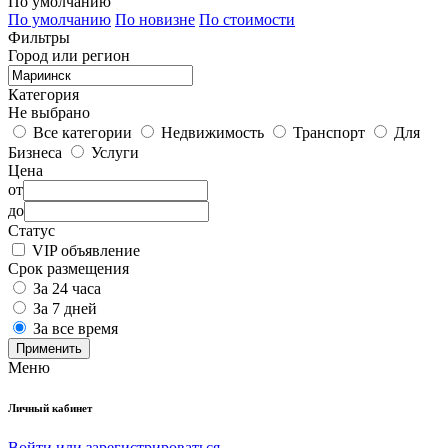
По умолчанию
По умолчанию
По новизне
По стоимости
Фильтры
Город или регион
Категория
Не выбрано
Все категории
Недвижимость
Транспорт
Для
Бизнеса
Услуги
Цена
от
до
Статус
VIP объявление
Срок размещения
За 24 часа
За 7 дней
За все время
Применить
Меню
Личный кабинет
Войти или зарегистрироваться