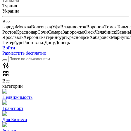
Тайланд
Турция
Украина
Все
города
Москва
Волгоград
Уфа
Владивосток
Воронеж
Томск
Тольят
Ростов
Краснодар
Сочи
Самара
Запорожье
Омск
Челябинск
Казань
Ярославль
Херсон
Екатеринбург
Красноярск
Хабаровск
Мариупо
Петербург
Ростов-на-Дону
Донецк
Войти
Разместить бесплатно
Все
категории
Недвижимость
Транспорт
Для Бизнеса
Услуги