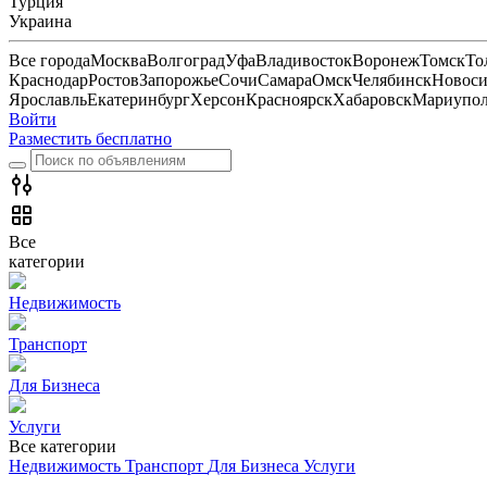
Турция
Украина
Все города
Москва
Волгоград
Уфа
Владивосток
Воронеж
Томск
То
Краснодар
Ростов
Запорожье
Сочи
Самара
Омск
Челябинск
Новоси
Ярославль
Екатеринбург
Херсон
Красноярск
Хабаровск
Мариупо
Войти
Разместить бесплатно
Все
категории
Недвижимость
Транспорт
Для Бизнеса
Услуги
Все категории
Недвижимость
Транспорт
Для Бизнеса
Услуги