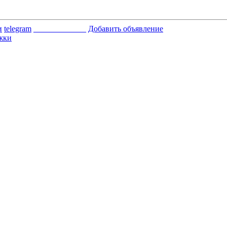
и
telegram
_____________
Добавить объявление
жки