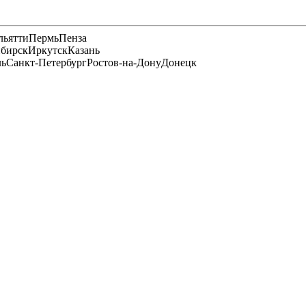
льятти
Пермь
Пенза
бирск
Иркутск
Казань
ль
Санкт-Петербург
Ростов-на-Дону
Донецк