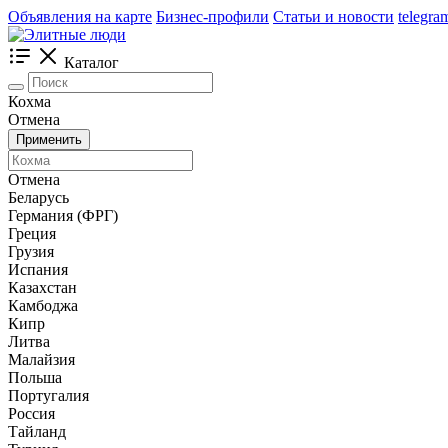
Объявления на карте
Бизнес-профили
Статьи и новости
telegra
Каталог
Кохма
Отмена
Применить
Отмена
Беларусь
Германия (ФРГ)
Греция
Грузия
Испания
Казахстан
Камбоджа
Кипр
Литва
Малайзия
Польша
Португалия
Россия
Тайланд