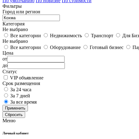
По умолчанию
По новизне
По стоимости
Фильтры
Город или регион
Категория
Не выбрано
Все категории
Недвижимость
Транспорт
Для Биз
Не выбрано
Все категории
Оборудование
Готовый бизнес
Па
Цена
от
до
Статус
VIP объявление
Срок размещения
За 24 часа
За 7 дней
За все время
Применить
Сбросить
Меню
Личный кабинет