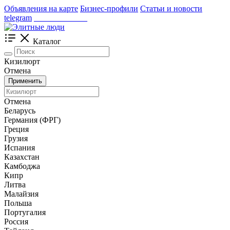
Объявления на карте
Бизнес-профили
Статьи и новости
telegram
_____________
Каталог
Кизилюрт
Отмена
Применить
Отмена
Беларусь
Германия (ФРГ)
Греция
Грузия
Испания
Казахстан
Камбоджа
Кипр
Литва
Малайзия
Польша
Португалия
Россия