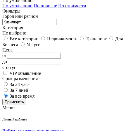
По умолчанию
По умолчанию
По новизне
По стоимости
Фильтры
Город или регион
Категория
Не выбрано
Все категории
Недвижимость
Транспорт
Для
Бизнеса
Услуги
Цена
от
до
Статус
VIP объявление
Срок размещения
За 24 часа
За 7 дней
За все время
Применить
Меню
Личный кабинет
Войти или зарегистрироваться