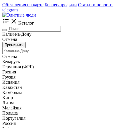
Объявления на карте
Бизнес-профили
Статьи и новости
telegram
_____________
Каталог
Калач-на-Дону
Отмена
Применить
Отмена
Беларусь
Германия (ФРГ)
Греция
Грузия
Испания
Казахстан
Камбоджа
Кипр
Литва
Малайзия
Польша
Португалия
Россия