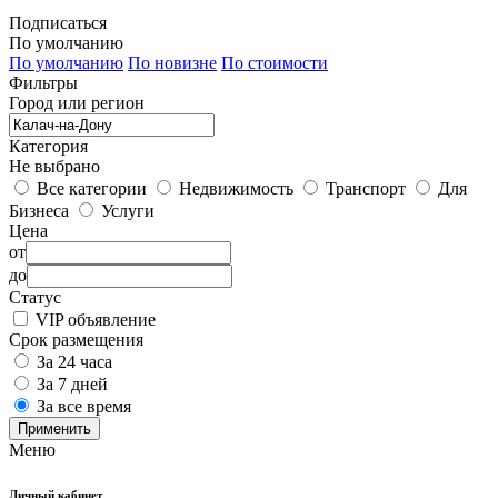
Подписаться
По умолчанию
По умолчанию
По новизне
По стоимости
Фильтры
Город или регион
Категория
Не выбрано
Все категории
Недвижимость
Транспорт
Для
Бизнеса
Услуги
Цена
от
до
Статус
VIP объявление
Срок размещения
За 24 часа
За 7 дней
За все время
Применить
Меню
Личный кабинет