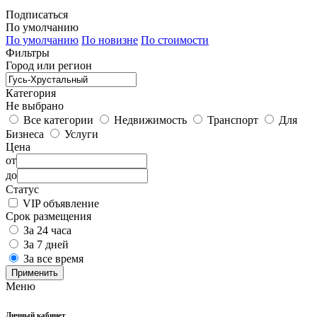
Подписаться
По умолчанию
По умолчанию
По новизне
По стоимости
Фильтры
Город или регион
Категория
Не выбрано
Все категории
Недвижимость
Транспорт
Для
Бизнеса
Услуги
Цена
от
до
Статус
VIP объявление
Срок размещения
За 24 часа
За 7 дней
За все время
Применить
Меню
Личный кабинет