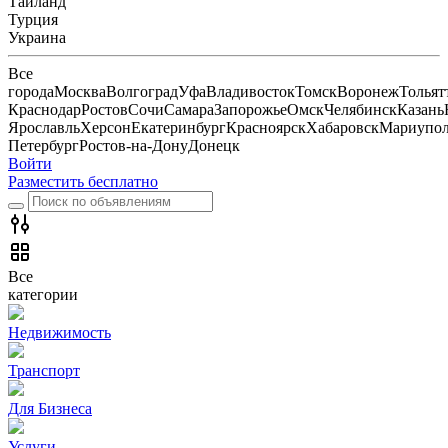
Тайланд
Турция
Украина
Все
города
Москва
Волгоград
Уфа
Владивосток
Томск
Воронеж
Тольят
Краснодар
Ростов
Сочи
Самара
Запорожье
Омск
Челябинск
Казань
Ярославль
Херсон
Екатеринбург
Красноярск
Хабаровск
Мариупо
Петербург
Ростов-на-Дону
Донецк
Войти
Разместить бесплатно
Все
категории
Недвижимость
Транспорт
Для Бизнеса
Услуги