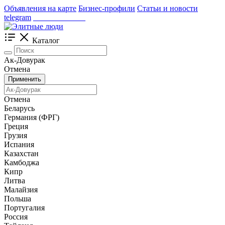
Объявления на карте
Бизнес-профили
Статьи и новости
telegram
_____________
Каталог
Ак-Довурак
Отмена
Применить
Отмена
Беларусь
Германия (ФРГ)
Греция
Грузия
Испания
Казахстан
Камбоджа
Кипр
Литва
Малайзия
Польша
Португалия
Россия