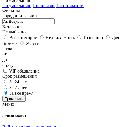
По умолчанию
По умолчанию
По новизне
По стоимости
Фильтры
Город или регион
Категория
Не выбрано
Все категории
Недвижимость
Транспорт
Для
Бизнеса
Услуги
Цена
от
до
Статус
VIP объявление
Срок размещения
За 24 часа
За 7 дней
За все время
Применить
Меню
Личный кабинет
Войти или зарегистрироваться