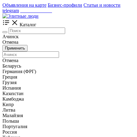
Объявления на карте
Бизнес-профили
Статьи и новости
telegram
_____________
Каталог
Ачинск
Отмена
Применить
Отмена
Беларусь
Германия (ФРГ)
Греция
Грузия
Испания
Казахстан
Камбоджа
Кипр
Литва
Малайзия
Польша
Португалия
Россия