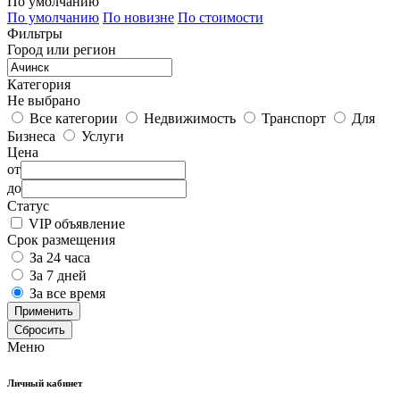
По умолчанию
По умолчанию
По новизне
По стоимости
Фильтры
Город или регион
Категория
Не выбрано
Все категории
Недвижимость
Транспорт
Для
Бизнеса
Услуги
Цена
от
до
Статус
VIP объявление
Срок размещения
За 24 часа
За 7 дней
За все время
Применить
Сбросить
Меню
Личный кабинет