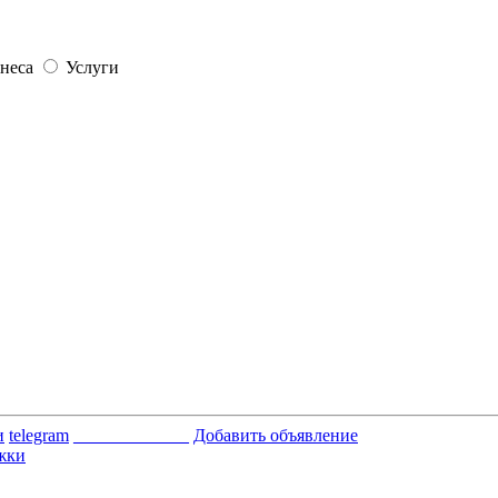
неса
Услуги
и
telegram
_____________
Добавить объявление
жки