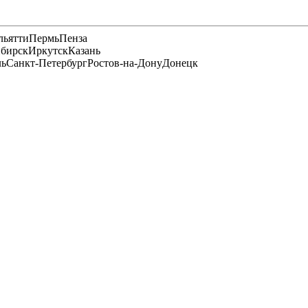
льятти
Пермь
Пенза
бирск
Иркутск
Казань
ль
Санкт-Петербург
Ростов-на-Дону
Донецк