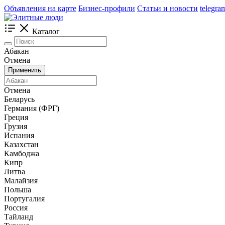
Объявления на карте
Бизнес-профили
Статьи и новости
telegra
Каталог
Абакан
Отмена
Применить
Отмена
Беларусь
Германия (ФРГ)
Греция
Грузия
Испания
Казахстан
Камбоджа
Кипр
Литва
Малайзия
Польша
Португалия
Россия
Тайланд