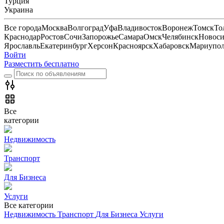
Турция
Украина
Все города
Москва
Волгоград
Уфа
Владивосток
Воронеж
Томск
То
Краснодар
Ростов
Сочи
Запорожье
Самара
Омск
Челябинск
Новоси
Ярославль
Екатеринбург
Херсон
Красноярск
Хабаровск
Мариупо
Войти
Разместить бесплатно
Все
категории
Недвижимость
Транспорт
Для Бизнеса
Услуги
Все категории
Недвижимость
Транспорт
Для Бизнеса
Услуги