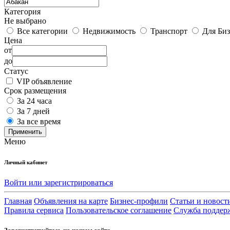
Категория
Не выбрано
Все категории
Недвижимость
Транспорт
Для Биз
Цена
от
до
Статус
VIP объявление
Срок размещения
За 24 часа
За 7 дней
За все время
Применить
Меню
Личный кабинет
Войти или зарегистрироваться
Главная
Объявления на карте
Бизнес-профили
Статьи и новост
Правила сервиса
Пользовательское соглашение
Служба поддер